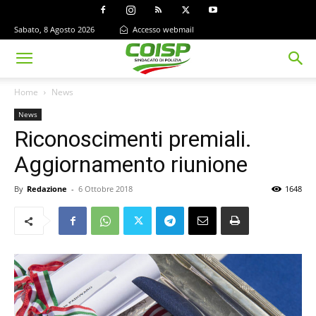
Sabato, 8 Agosto 2026
Accesso webmail
Home
News
News
Riconoscimenti premiali.
Aggiornamento riunione
By
Redazione
-
6 Ottobre 2018
1648