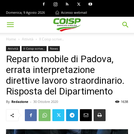
Domenica, 9 Agosto 2026
Accesso webmail
Home
Attività
Il Coisp scrive..
Attività
Il Coisp scrive..
News
Reparto mobile di Padova,
errata interpretazione
direttive lavoro straordinario.
Risposta del Dipartimento
By
Redazione
-
30 Ottobre 2020
1638