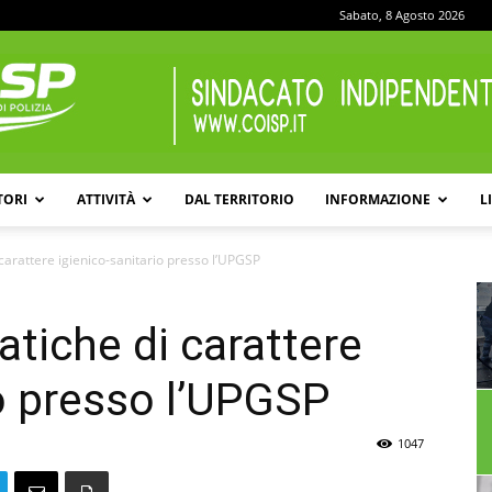
Sabato, 8 Agosto 2026
TORI
ATTIVITÀ
DAL TERRITORIO
INFORMAZIONE
L
COISP
carattere igienico-sanitario presso l’UPGSP
tiche di carattere
io presso l’UPGSP
1047