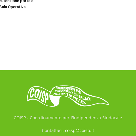
nutenzione porta e
Sala Operativa
COISP - Coordinamento per l'Indipendenza Sindacale
Contattaci:
coisp@coisp.it