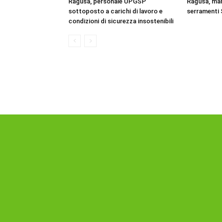
Ragusa, personale UPGSP
Ragusa, ma
sottoposto a carichi di lavoro e
serramenti 
condizioni di sicurezza insostenibili