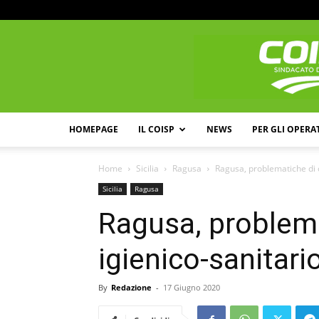
HOMEPAGE
IL COISP
NEWS
PER GLI OPERA
Home
Sicilia
Ragusa
Ragusa, problematiche di 
Sicilia
Ragusa
Ragusa, problema
igienico-sanitar
By
Redazione
-
17 Giugno 2020