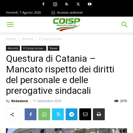
Venerdì, 7 Agosto 2026
Accesso webmail
Home
Attività
Il Coisp scrive..
Attività
Il Coisp scrive..
News
Questura di Catania –
Mancato rispetto dei diritti
del personale e delle
prerogative sindacali
By
Redazione
-
11 Settembre 2018
2970