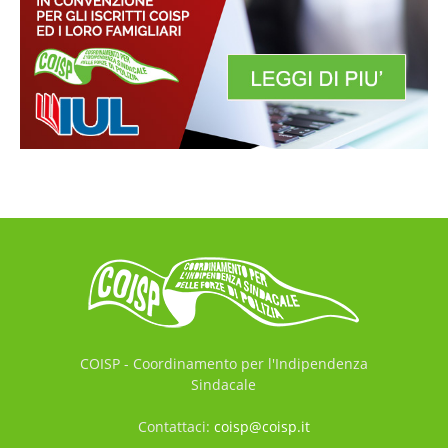
COISP - Coordinamento per l'Indipendenza
Sindacale
Contattaci:
coisp@coisp.it