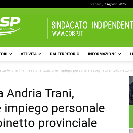
Venerdì, 7 Agosto 2026
TORI
ATTIVITÀ
DAL TERRITORIO
INFORMAZIONE
L
COISP
tta Andria Trani, razionalizzazione impiego personale assegnato al Gabinetto prov
 Andria Trani,
e impiego personale
inetto provinciale