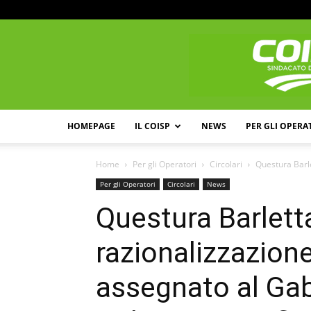
HOMEPAGE
IL COISP
NEWS
PER GLI OPERA
Home
Per gli Operatori
Circolari
Questura Barle
Per gli Operatori
Circolari
News
Questura Barletta
razionalizzazion
assegnato al Gab