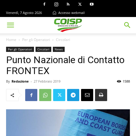
Venerdì, 7 Agosto 2026
Accesso webmail
Home
Per gli Operatori
Circolari
Per gli Operatori
Circolari
News
Punto Nazionale di Contatto
FRONTEX
By
Redazione
-
27 Febbraio 2019
1588