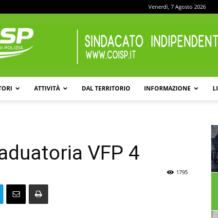
Venerdì, 7 Agosto 2026
TORI
ATTIVITÀ
DAL TERRITORIO
INFORMAZIONE
L
COISP
aduatoria VFP 4
1795