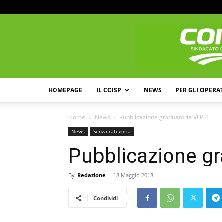
HOMEPAGE
IL COISP
NEWS
PER GLI OPERA
Home
News
Pubblicazione graduatoria VFP 4
News
Senza categoria
Pubblicazione gr
By
Redazione
-
18 Maggio 2018
Condividi