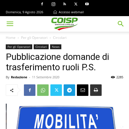
Domenica, 9 Agosto 2026
Accesso webmail
Home
Per gli Operatori
Circolari
Per gli Operatori
Circolari
News
Pubblicazione domande di
trasferimento ruoli P.S.
By
Redazione
-
11 Settembre 2020
2285