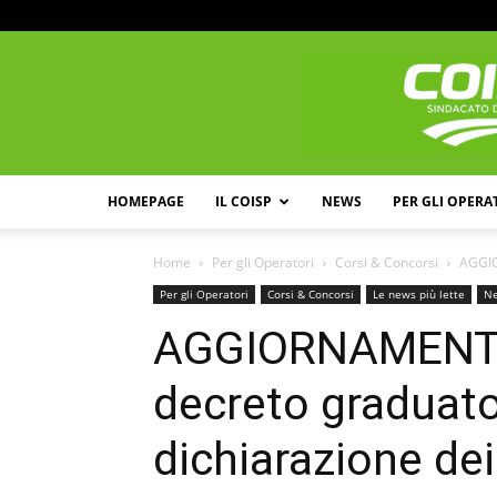
HOMEPAGE
IL COISP
NEWS
PER GLI OPERA
Home
Per gli Operatori
Corsi & Concorsi
AGGIO
Per gli Operatori
Corsi & Concorsi
Le news più lette
N
AGGIORNAMENTO 
decreto graduato
dichiarazione dei 