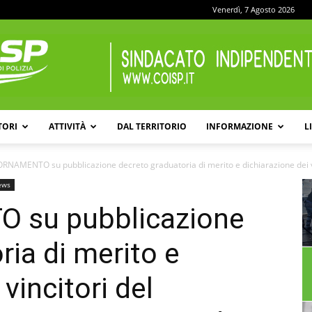
Venerdì, 7 Agosto 2026
TORI
ATTIVITÀ
DAL TERRITORIO
INFORMAZIONE
L
COISP
RNAMENTO su pubblicazione decreto graduatoria di merito e dichiarazione dei vin
ews
su pubblicazione
ria di merito e
vincitori del