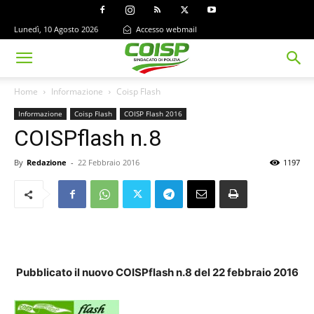
Lunedì, 10 Agosto 2026
Accesso webmail
Home
Informazione
Coisp Flash
Informazione
Coisp Flash
COISP Flash 2016
COISPflash n.8
By
Redazione
-
22 Febbraio 2016
1197
Pubblicato il nuovo COISPflash n.8 del 22 febbraio 2016