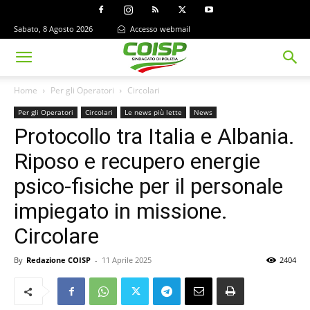
Sabato, 8 Agosto 2026
Accesso webmail
Home
Per gli Operatori
Circolari
Per gli Operatori
Circolari
Le news più lette
News
Protocollo tra Italia e Albania.
Riposo e recupero energie
psico-fisiche per il personale
impiegato in missione.
Circolare
By
Redazione COISP
-
11 Aprile 2025
2404