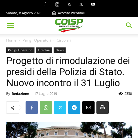
Sabato, 8 Agosto 2026
Accesso webmail
Home
Per gli Operatori
Circolari
Per gli Operatori
Circolari
News
Progetto di rimodulazione dei
presidi della Polizia di Stato.
Nuovo incontro il 31 Luglio
By
Redazione
-
17 Luglio 2019
2330