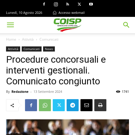
Lunedì, 10 Agosto 2026
Accesso webmail
Home
Attività
Comunicati
Attività
Comunicati
News
Procedure concorsuali e
interventi gestionali.
Comunicato congiunto
By
Redazione
-
13 Settembre 2024
1741