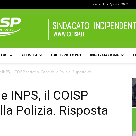
Venerdì, 7 Agosto 2026
TORI
ATTIVITÀ
DAL TERRITORIO
INFORMAZIONE
L
COISP
 INPS, il COISP scrive al Capo della Polizia. Risposta del...
e INPS, il COISP
lla Polizia. Risposta