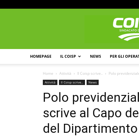
HOMEPAGE
IL COISP
NEWS
PER GLI OPERA
Home
Attività
Il Coisp scrive..
Polo previdenziale
Attività
Il Coisp scrive..
News
Polo previdenzial
scrive al Capo de
del Dipartimento