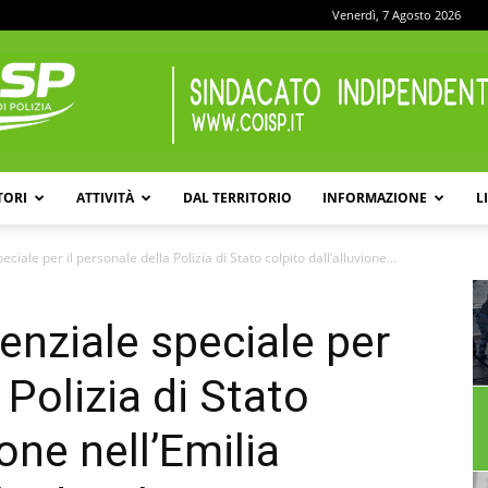
Venerdì, 7 Agosto 2026
TORI
ATTIVITÀ
DAL TERRITORIO
INFORMAZIONE
L
COISP
ciale per il personale della Polizia di Stato colpito dall’alluvione...
enziale speciale per
 Polizia di Stato
ione nell’Emilia