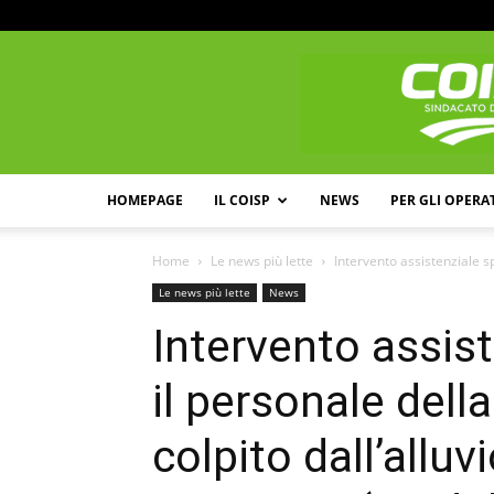
HOMEPAGE
IL COISP
NEWS
PER GLI OPERA
Home
Le news più lette
Intervento assistenziale spe
Le news più lette
News
Intervento assist
il personale della
colpito dall’alluv