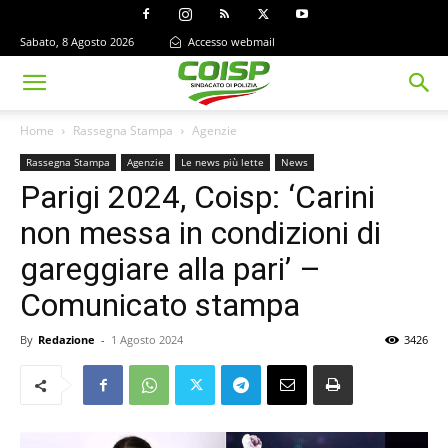
Sabato, 8 Agosto 2026
Accesso webmail
Home
Rassegna Stampa
Agenzie
Rassegna Stampa
Agenzie
Le news più lette
News
Parigi 2024, Coisp: ‘Carini
non messa in condizioni di
gareggiare alla pari’ –
Comunicato stampa
By
Redazione
-
1 Agosto 2024
3426