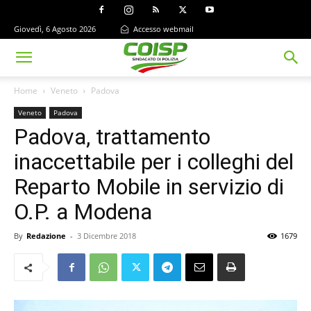
Giovedì, 6 Agosto 2026
Accesso webmail
Home
Veneto
Padova
Veneto
Padova
Padova, trattamento
inaccettabile per i colleghi del
Reparto Mobile in servizio di
O.P. a Modena
By
Redazione
-
3 Dicembre 2018
1679