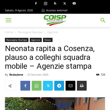
Sabato, 8 Agosto 2026
Accesso webmail
Home
Rassegna Stampa
Agenzie
Rassegna Stampa
Agenzie
News
Neonata rapita a Cosenza,
plauso a colleghi squadra
mobile – Agenzie stampa
By
Redazione
-
23 Gennaio 2025
729