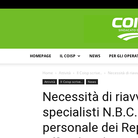
HOMEPAGE
IL COISP
NEWS
PER GLI OPERA
Home
Attività
Il Coisp scrive..
Necessità di riavv
Attività
Il Coisp scrive..
News
Necessità di riavv
specialisti N.B.C.
personale dei Rep