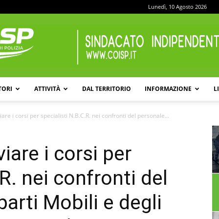
Lunedì, 10 Agosto 2026
TORI
ATTIVITÀ
DAL TERRITORIO
INFORMAZIONE
L
COISP
iare i corsi per specialisti N.B.C.R. nei confronti del personale...
iare i corsi per
R. nei confronti del
arti Mobili e degli