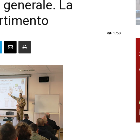
in generale. La
artimento
1750