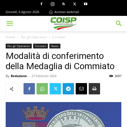
Giovedì, 6 Agosto 2026
Accesso webmail
Home
Per gli Operatori
Circolari
Per gli Operatori
Circolari
News
Modalità di conferimento
della Medaglia di Commiato
By
Redazione
-
27 Febbraio 2024
2697