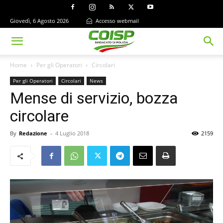
Giovedì, 6 Agosto 2026
Accesso webmail
Home
Per gli Operatori
Circolari
Per gli Operatori
Circolari
News
Mense di servizio, bozza
circolare
By
Redazione
-
4 Luglio 2018
2159