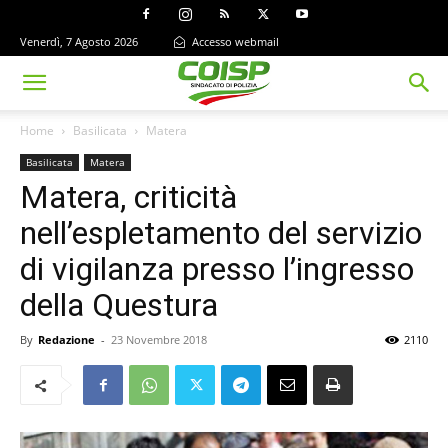
Venerdì, 7 Agosto 2026
Accesso webmail
Home
Basilicata
Matera
Basilicata
Matera
Matera, criticità
nell’espletamento del servizio
di vigilanza presso l’ingresso
della Questura
By
Redazione
-
23 Novembre 2018
2110