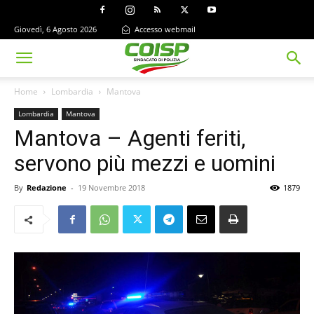
Giovedì, 6 Agosto 2026
Accesso webmail
Home
Lombardia
Mantova
Lombardia
Mantova
Mantova – Agenti feriti,
servono più mezzi e uomini
By
Redazione
-
19 Novembre 2018
1879