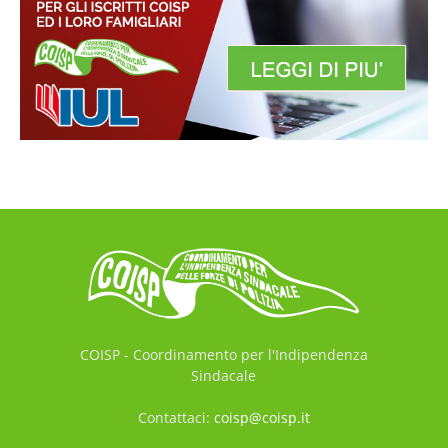
COISP - Coordinamento per l'Indipendenza
Sindacale
Contattaci:
coisp@coisp.it