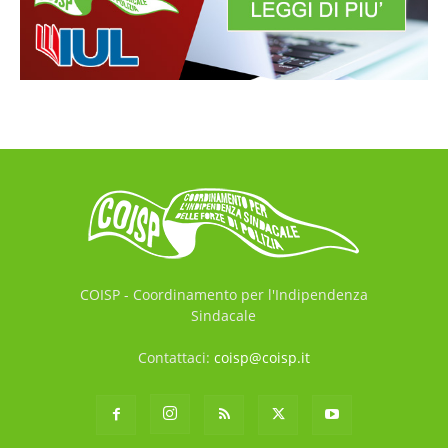
COISP - Coordinamento per l'Indipendenza
Sindacale
Contattaci:
coisp@coisp.it