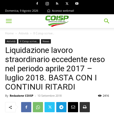
Domenica, 9 Agosto 2026
Accesso webmail
Home
Attività
Il Coisp scrive..
Attività
Il Coisp scrive..
News
Liquidazione lavoro
straordinario eccedente reso
nel periodo aprile 2017 –
luglio 2018. BASTA CON I
CONTINUI RITARDI
By
Redazione COISP
-
10 Settembre 2018
2416