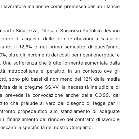
ti del lavoratore ma anche come premessa per un rilancio
omparto Sicurezza, Difesa e Soccorso Pubblico devono
potere di acquisto delle loro retribuzioni a causa di
iunto il 12,6% e nel primo semestre di quest’anno,
0%, oltre gli incrementi dei costi per i beni energetici e
ui. Una sofferenza che è ulteriormente aumentata dalla
città metropolitane e, peraltro, in un contesto ove gli
iziotti, sono più bassi di non meno del 12% della media
isa dalle preg.me SS.VV. la necessità ineludibile di
he prevede la convocazione anche delle OO.SS. del
tito che prelude al varo del disegno di legge per il
confronto propedeutico allo stanziamento di adeguate
r il finanziamento del rinnovo del contratto di lavoro e
noscano la specificità del nostro Comparto.