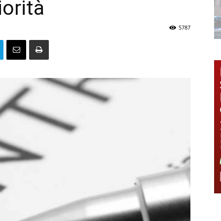
iorità
5787