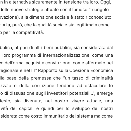
 in alternativa sicuramente in tensione tra loro. Oggi,
elle nuove strategie attuate con il famoso “triangolo
ovazione), alla dimensione sociale è stato riconosciuto
rta, però, che la qualità sociale sia legittimata come
 per la competitività.
ica, al pari di altri beni pubblici, sia considerata dal
l loro programma di internazionalizzazione, come una
co dell’ormai acquisita convinzione, come affermato nel
 regionale e nel III° Rapporto sulla Coesione Economica
la base della premessa che “un tasso di criminalità
nizzata e della corruzione tendono ad ostacolare lo
 di dissuasione sugli investitori potenziali…”, emerge
esto, sia divenuta, nel nostro vivere attuale, una
ività dei capitali e quindi per lo sviluppo dei nostri
 considerata come costo immunitario del sistema ma come