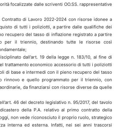
orità focalizzate dalle scriventi OO.SS. rappresentative
 Contratto di Lavoro 2022-2024 con risorse idonee a
isto di tutti i poliziotti, a partire dalle qualifiche dei
no recupero del tasso di inflazione registrato a partire
 per il triennio, destinando tutte le risorse così
fondamentale;
ciplinato dall’art. 19 della legge n. 183/10, al fine di
el trattamento economico accessorio di tutti i poliziotti
ruoli di base e intermedi con il pieno recupero del tasso
timo rinnovo e quello programmato per il triennio, con
traordinarie, da finanziarsi con risorse diverse da quelle
l’art. 46 del decreto legislativo n. 95/2017, del tavolo
icastero della P.A. relativo al primo contratto della
 oggi, non vede riconosciuto il proprio ruolo, strategico
zza interna ed esterna. Infatti, nei sei anni trascorsi