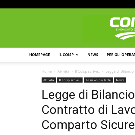
HOMEPAGE
IL COISP
NEWS
PER GLI OPERA
Home
Attività
Il Coisp scrive..
Legge di Bilancio
Attività
Il Coisp scrive..
Le news più lette
News
Legge di Bilanci
Contratto di Lav
Comparto Sicure