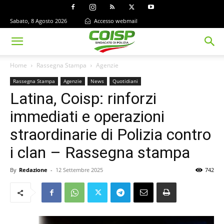
Sabato, 8 Agosto 2026
Accesso webmail
Home
Rassegna Stampa
Agenzie
Rassegna Stampa
Agenzie
News
Quotidiani
Latina, Coisp: rinforzi
immediati e operazioni
straordinarie di Polizia contro
i clan – Rassegna stampa
By
Redazione
-
12 Settembre 2025
742