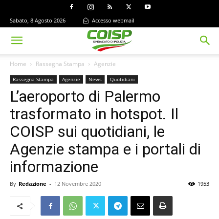
Sabato, 8 Agosto 2026
Accesso webmail
Home
Rassegna Stampa
Agenzie
Rassegna Stampa
Agenzie
News
Quotidiani
L’aeroporto di Palermo
trasformato in hotspot. Il
COISP sui quotidiani, le
Agenzie stampa e i portali di
informazione
By
Redazione
-
12 Novembre 2020
1953