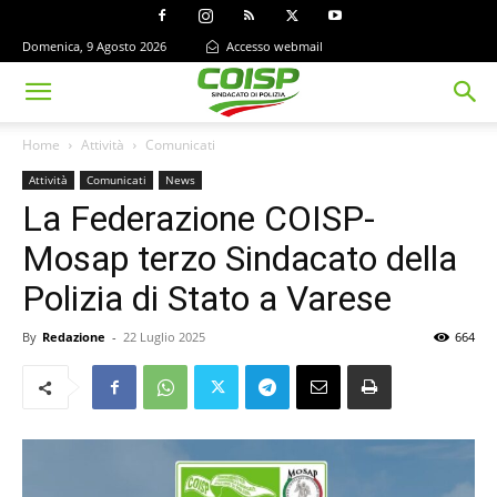
Domenica, 9 Agosto 2026
Accesso webmail
Home
Attività
Comunicati
Attività
Comunicati
News
La Federazione COISP-
Mosap terzo Sindacato della
Polizia di Stato a Varese
By
Redazione
-
22 Luglio 2025
664