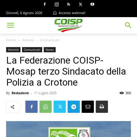
Giovedì, 6 Agosto 2026
Accesso webmail
Home
Attività
Comunicati
Attività
Comunicati
News
La Federazione COISP-
Mosap terzo Sindacato della
Polizia a Crotone
By
Redazione
-
11 Luglio 2025
368