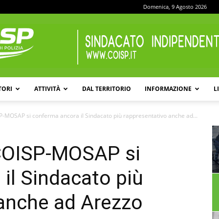
Domenica, 9 Agosto 2026
TORI
ATTIVITÀ
DAL TERRITORIO
INFORMAZIONE
L
COISP
-MOSAP si conferma ancora il Sindacato più rappresentativo anche ad...
COISP-MOSAP si
il Sindacato più
 anche ad Arezzo