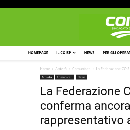
HOMEPAGE
IL COISP
NEWS
PER GLI OPERA
Home
Attività
Comunicati
La Federazione COISP
Attività
Comunicati
News
La Federazione 
conferma ancora 
rappresentativo