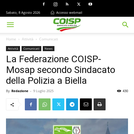
Sabato, 8 Agosto 2026
Accesso webmail
Home
Attività
Comunicati
Attività
Comunicati
News
La Federazione COISP-
Mosap secondo Sindacato
della Polizia a Biella
By
Redazione
-
9 Luglio 2025
430