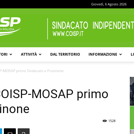
Giovedì, 6 Agosto 2026
TORI
ATTIVITÀ
DAL TERRITORIO
INFORMAZIONE
L
COISP
P-MOSAP primo Sindacato a Frosinone
 COISP-MOSAP primo
sinone
1528