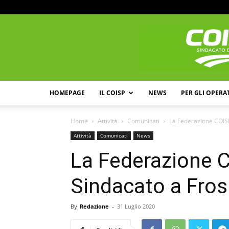
HOMEPAGE
IL COISP
NEWS
PER GLI OPERA
Home
Attività
Comunicati
La Federazione COIS
Attività
Comunicati
News
La Federazione
Sindacato a Fro
By
Redazione
-
31 Luglio 2020