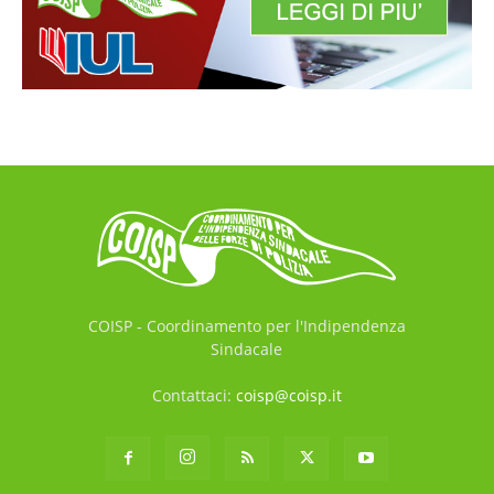
COISP - Coordinamento per l'Indipendenza
Sindacale
Contattaci:
coisp@coisp.it