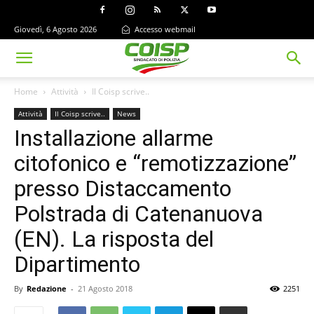
Giovedì, 6 Agosto 2026
Accesso webmail
Home
Attività
Il Coisp scrive..
Attività
Il Coisp scrive..
News
Installazione allarme
citofonico e “remotizzazione”
presso Distaccamento
Polstrada di Catenanuova
(EN). La risposta del
Dipartimento
By
Redazione
-
21 Agosto 2018
2251