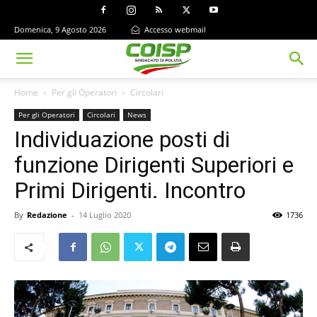
Domenica, 9 Agosto 2026
Accesso webmail
Home
Per gli Operatori
Circolari
Per gli Operatori
Circolari
News
Individuazione posti di
funzione Dirigenti Superiori e
Primi Dirigenti. Incontro
By
Redazione
-
14 Luglio 2020
1736