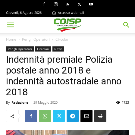
Giovedì, 6 Agosto 2026
Accesso webmail
Home
Per gli Operatori
Circolari
Per gli Operatori
Circolari
News
Indennità premiale Polizia
postale anno 2018 e
indennità autostradale anno
2018
By
Redazione
-
29 Maggio 2020
1733