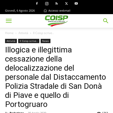
Giovedì, 6 Agosto 2026
Accesso webmail
Home
Attività
Il Coisp scrive..
Attività
Il Coisp scrive..
News
Illogica e illegittima
cessazione della
delocalizzazione del
personale dal Distaccamento
Polizia Stradale di San Donà
di Piave e quello di
Portogruaro
By
Redazione
-
30 Aprile 2020
1763