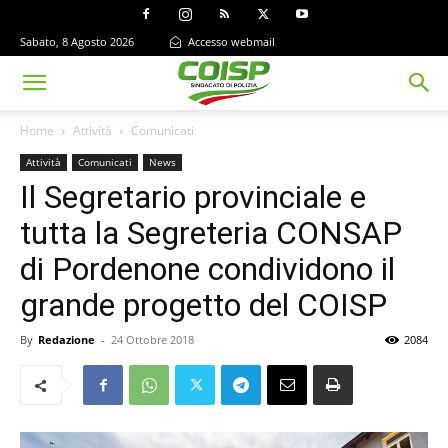
Sabato, 8 Agosto 2026
Accesso webmail
Home
Attività
Comunicati
Attività
Comunicati
News
Il Segretario provinciale e
tutta la Segreteria CONSAP
di Pordenone condividono il
grande progetto del COISP
By
Redazione
-
24 Ottobre 2018
2084