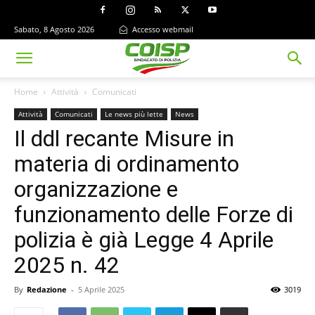
Sabato, 8 Agosto 2026
Accesso webmail
Home
Attività
Comunicati
Attività
Comunicati
Le news più lette
News
Il ddl recante Misure in
materia di ordinamento
organizzazione e
funzionamento delle Forze di
polizia è già Legge 4 Aprile
2025 n. 42
By
Redazione
-
5 Aprile 2025
3019