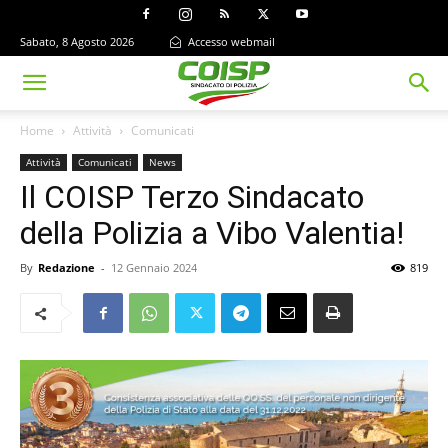
Sabato, 8 Agosto 2026
Accesso webmail
Home
Attività
Comunicati
Attività
Comunicati
News
Il COISP Terzo Sindacato
della Polizia a Vibo Valentia!
By
Redazione
-
12 Gennaio 2024
819