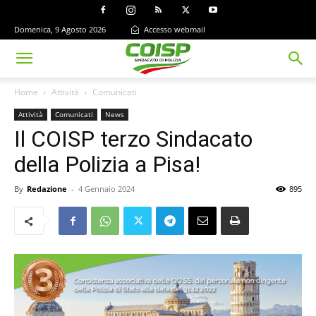
Domenica, 9 Agosto 2026
Accesso webmail
Home
Attività
Comunicati
Attività
Comunicati
News
Il COISP terzo Sindacato
della Polizia a Pisa!
By
Redazione
-
4 Gennaio 2024
895