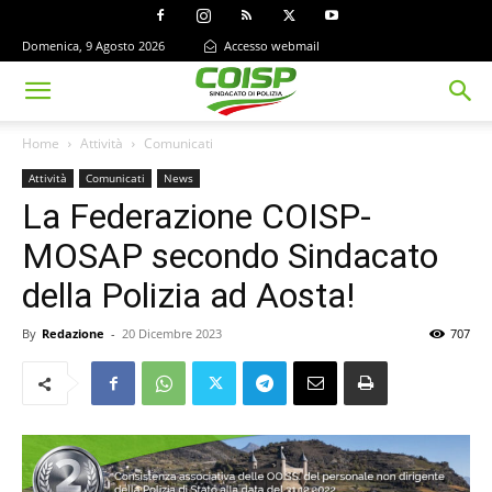
Domenica, 9 Agosto 2026
Accesso webmail
Home
Attività
Comunicati
Attività
Comunicati
News
La Federazione COISP-
MOSAP secondo Sindacato
della Polizia ad Aosta!
By
Redazione
-
20 Dicembre 2023
707