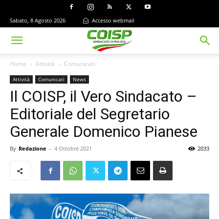
Sabato, 8 Agosto 2026
Accesso webmail
Home
Attività
Comunicati
Attività
Comunicati
News
Il COISP, il Vero Sindacato –
Editoriale del Segretario
Generale Domenico Pianese
By
Redazione
-
4 Ottobre 2021
2033