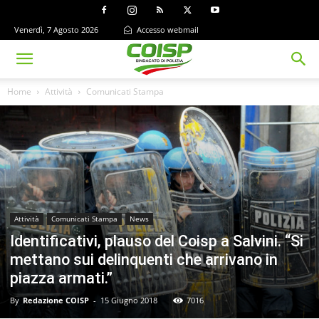
Venerdì, 7 Agosto 2026
Accesso webmail
Home
Attività
Comunicati Stampa
Attività
Comunicati Stampa
News
Identificativi, plauso del Coisp a Salvini. “Si
mettano sui delinquenti che arrivano in
piazza armati.”
By
Redazione COISP
-
15 Giugno 2018
7016