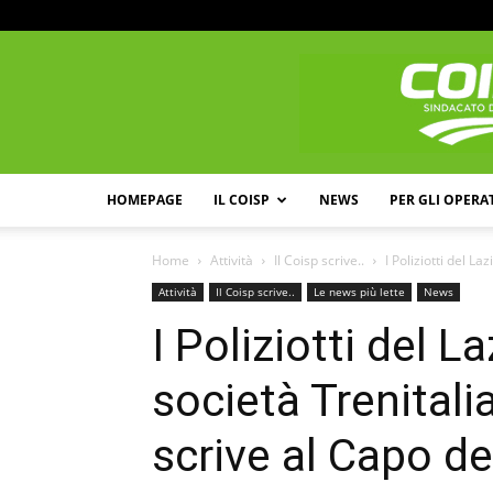
HOMEPAGE
IL COISP
NEWS
PER GLI OPERA
Home
Attività
Il Coisp scrive..
I Poliziotti del La
Attività
Il Coisp scrive..
Le news più lette
News
I Poliziotti del L
società Trenitali
scrive al Capo de