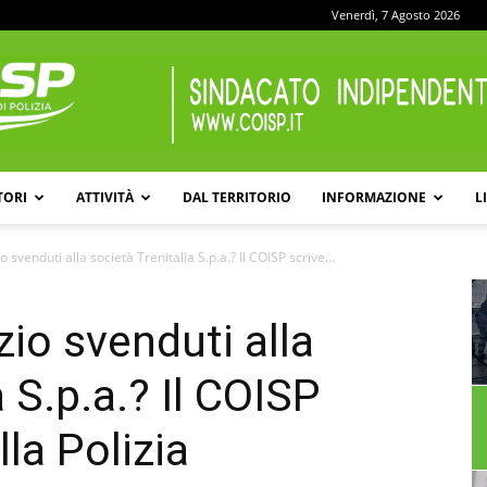
Venerdì, 7 Agosto 2026
TORI
ATTIVITÀ
DAL TERRITORIO
INFORMAZIONE
L
COISP
zio svenduti alla società Trenitalia S.p.a.? Il COISP scrive...
azio svenduti alla
a S.p.a.? Il COISP
lla Polizia