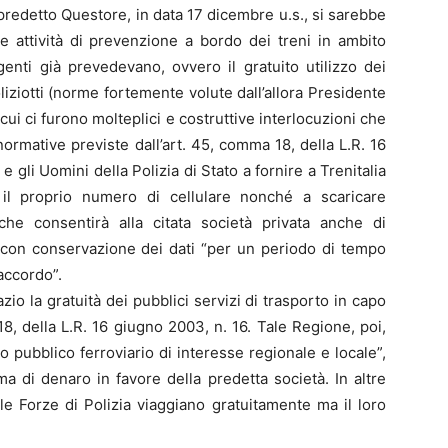
l predetto Questore, in data 17 dicembre u.s., si sarebbe
 attività di prevenzione a bordo dei treni in ambito
nti già prevedevano, ovvero il gratuito utilizzo dei
oliziotti (norme fortemente volute dall’allora Presidente
i ci furono molteplici e costruttive interlocuzioni che
normative previste dall’art. 45, comma 18, della L.R. 16
gli Uomini della Polizia di Stato a fornire a Trenitalia
 e il proprio numero di cellulare nonché a scaricare
he consentirà alla citata società privata anche di
i, con conservazione dei dati “per un periodo di tempo
accordo”.
io la gratuità dei pubblici servizi di trasporto in capo
 18, della L.R. 16 giugno 2003, n. 16. Tale Regione, poi,
to pubblico ferroviario di interesse regionale e locale”,
 di denaro in favore della predetta società. In altre
 alle Forze di Polizia viaggiano gratuitamente ma il loro