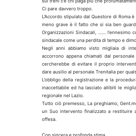
sui treni c’è chi paga più che profumatamente
Ci pare davvero troppo.
L’Accordo stipulato dal Questore di Roma è o
meno grave è il fatto che si sia ben guard
Organizzazioni Sindacali, …… l’ennesimo 
sindacale come una perdita di tempo e dimost
Negli anni abbiamo visto migliaia di int
accorrono appena chiamati dal personale di
cercherebbe di evitare il proprio interv
dare ausilio al personale Trenitalia per qual
L’obbligo della registrazione e la procedu
inaccettabile ed ha lasciato allibiti le migl
regionale nel Lazio.
Tutto ciò premesso, La preghiamo, Gent.mo
un Suo intervento finalizzato a restituire 
offesa.
Con sincera e profonda stima,