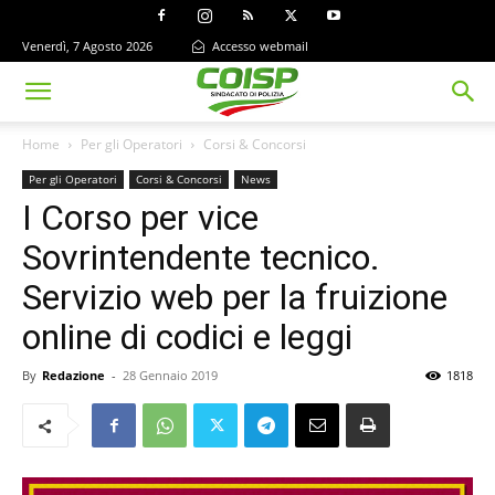
Venerdì, 7 Agosto 2026
Accesso webmail
Home
Per gli Operatori
Corsi & Concorsi
Per gli Operatori
Corsi & Concorsi
News
I Corso per vice
Sovrintendente tecnico.
Servizio web per la fruizione
online di codici e leggi
By
Redazione
-
28 Gennaio 2019
1818