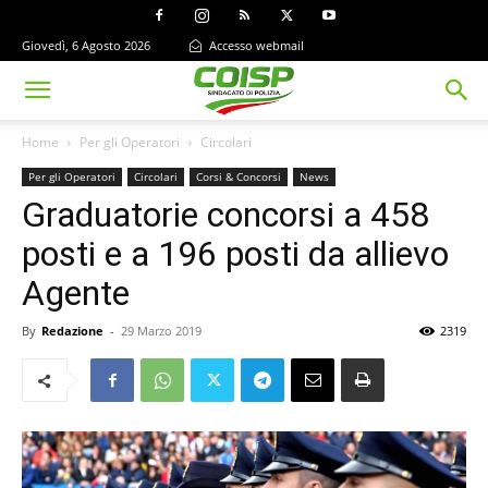
Giovedì, 6 Agosto 2026
Accesso webmail
Home
Per gli Operatori
Circolari
Per gli Operatori
Circolari
Corsi & Concorsi
News
Graduatorie concorsi a 458
posti e a 196 posti da allievo
Agente
By
Redazione
-
29 Marzo 2019
2319