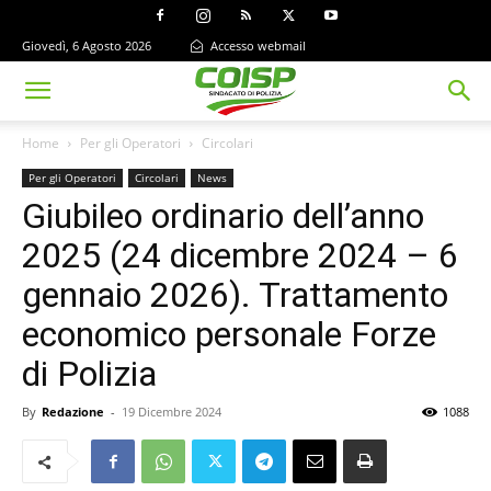
Giovedì, 6 Agosto 2026
Accesso webmail
Home
Per gli Operatori
Circolari
Per gli Operatori
Circolari
News
Giubileo ordinario dell’anno
2025 (24 dicembre 2024 – 6
gennaio 2026). Trattamento
economico personale Forze
di Polizia
By
Redazione
-
19 Dicembre 2024
1088