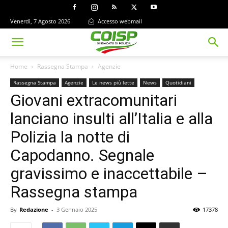
Venerdì, 7 Agosto 2026
Accesso webmail
Home
Rassegna Stampa
Agenzie
Rassegna Stampa
Agenzie
Le news più lette
News
Quotidiani
Giovani extracomunitari
lanciano insulti all’Italia e alla
Polizia la notte di
Capodanno. Segnale
gravissimo e inaccettabile –
Rassegna stampa
By
Redazione
-
3 Gennaio 2025
17378