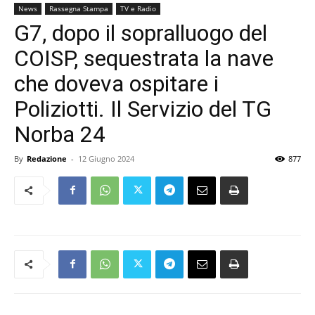
News
Rassegna Stampa
TV e Radio
G7, dopo il sopralluogo del
COISP, sequestrata la nave
che doveva ospitare i
Poliziotti. Il Servizio del TG
Norba 24
By
Redazione
-
12 Giugno 2024
877