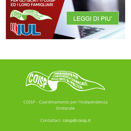
COISP - Coordinamento per l'Indipendenza
Sindacale
Contattaci:
coisp@coisp.it