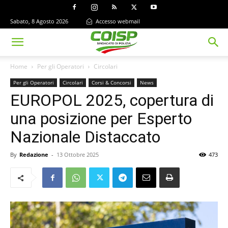
Sabato, 8 Agosto 2026
Accesso webmail
Home
Per gli Operatori
Circolari
Per gli Operatori
Circolari
Corsi & Concorsi
News
EUROPOL 2025, copertura di
una posizione per Esperto
Nazionale Distaccato
By
Redazione
-
13 Ottobre 2025
473